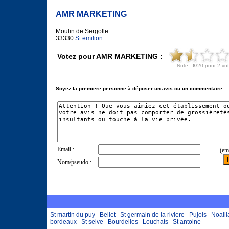
AMR MARKETING
Moulin de Sergolle
33330
St emilion
Votez pour AMR MARKETING :
Soyez la premiere personne à déposer un avis ou un commentaire :
St martin du puy
Beliet
St germain de la riviere
Pujols
Noaill
bordeaux
St selve
Bourdelles
Louchats
St antoine