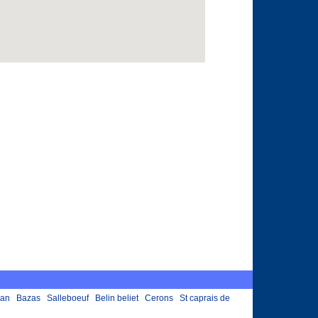
nan
Bazas
Salleboeuf
Belin beliet
Cerons
St caprais de