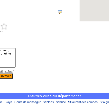
D'autres villes du département :
ac
Blaye
Cours de monsegur
Sablons
St brice
St laurent des combes
St aig