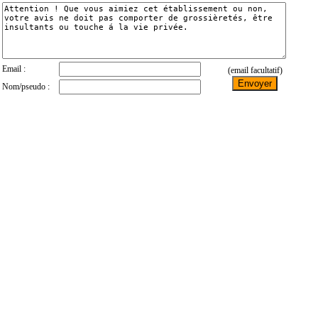
Email :
(email facultatif)
Nom/pseudo :