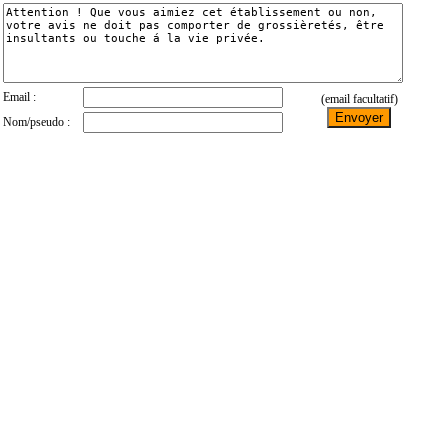
Email :
(email facultatif)
Nom/pseudo :