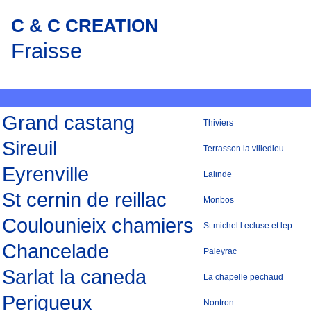
C & C CREATION
Fraisse
Grand castang
Thiviers
Sireuil
Terrasson la villedieu
Eyrenville
Lalinde
St cernin de reillac
Monbos
Coulounieix chamiers
St michel l ecluse et lep
Chancelade
Paleyrac
Sarlat la caneda
La chapelle pechaud
Perigueux
Nontron