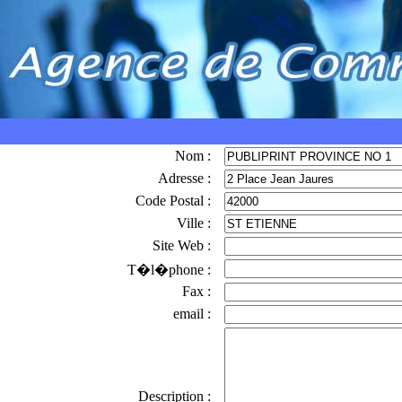
Nom :
Adresse :
Code Postal :
Ville :
Site Web :
T�l�phone :
Fax :
email :
Description :