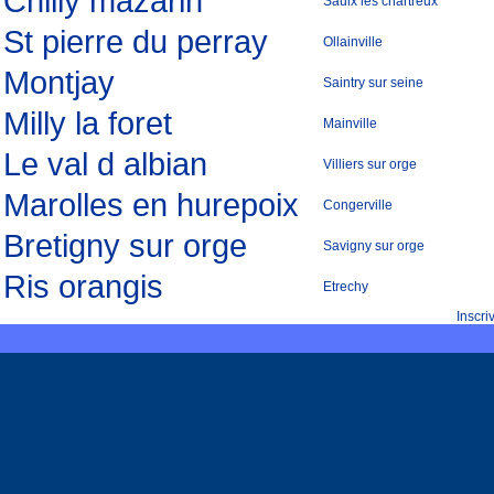
Chilly mazarin
Saulx les chartreux
St pierre du perray
Ollainville
Montjay
Saintry sur seine
Milly la foret
Mainville
Le val d albian
Villiers sur orge
Marolles en hurepoix
Congerville
Bretigny sur orge
Savigny sur orge
Ris orangis
Etrechy
Inscr