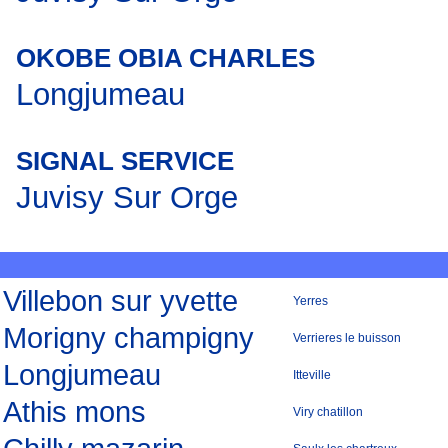
OKOBE OBIA CHARLES
Longjumeau
SIGNAL SERVICE
Juvisy Sur Orge
Villebon sur yvette
Yerres
Morigny champigny
Verrieres le buisson
Longjumeau
Itteville
Athis mons
Viry chatillon