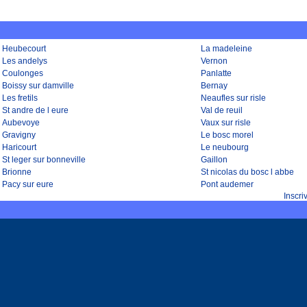
Heubecourt
La madeleine
Les andelys
Vernon
Coulonges
Panlatte
Boissy sur damville
Bernay
Les fretils
Neaufles sur risle
St andre de l eure
Val de reuil
Aubevoye
Vaux sur risle
Gravigny
Le bosc morel
Haricourt
Le neubourg
St leger sur bonneville
Gaillon
Brionne
St nicolas du bosc l abbe
Pacy sur eure
Pont audemer
Inscr