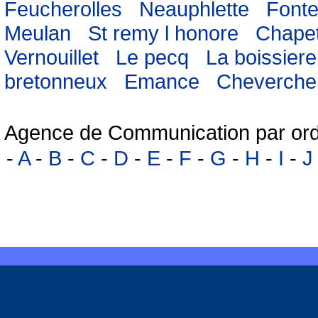
Feucherolles
Neauphlette
Fonte
Meulan
St remy l honore
Chape
Vernouillet
Le pecq
La boissiere
bretonneux
Emance
Cheverche
Agence de Communication par ord
-
A
-
B
-
C
-
D
-
E
-
F
-
G
-
H
-
I
-
J