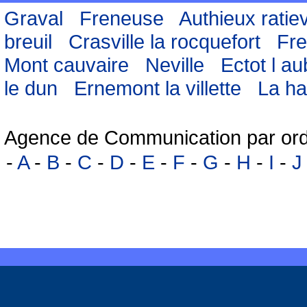
Graval
Freneuse
Authieux ratiev
breuil
Crasville la rocquefort
Fre
Mont cauvaire
Neville
Ectot l au
le dun
Ernemont la villette
La h
Agence de Communication par ord
-
A
-
B
-
C
-
D
-
E
-
F
-
G
-
H
-
I
-
J