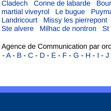
Cladech
Conne de labarde
Bour
martial viveyrol
Le bugue
Puym
Landricourt
Missy les pierrepont
Ste alvere
Milhac de nontron
St
Agence de Communication par ord
-
A
-
B
-
C
-
D
-
E
-
F
-
G
-
H
-
I
-
J