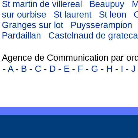
St martin de villereal
Beaupuy
M
sur ourbise
St laurent
St leon
Granges sur lot
Puysserampion
Pardaillan
Castelnaud de gratec
Agence de Communication par ord
-
A
-
B
-
C
-
D
-
E
-
F
-
G
-
H
-
I
-
J