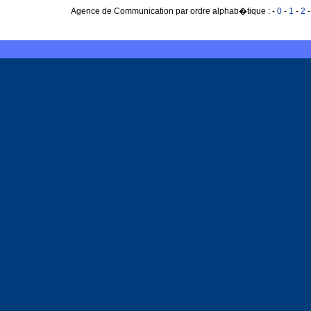
Agence de Communication par ordre alphab�tique :
-
0
-
1
-
2