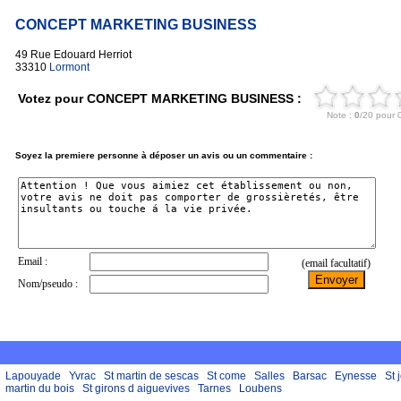
CONCEPT MARKETING BUSINESS
49 Rue Edouard Herriot
33310
Lormont
Votez pour CONCEPT MARKETING BUSINESS :
Soyez la premiere personne à déposer un avis ou un commentaire :
Lapouyade
Yvrac
St martin de sescas
St come
Salles
Barsac
Eynesse
St 
martin du bois
St girons d aiguevives
Tarnes
Loubens