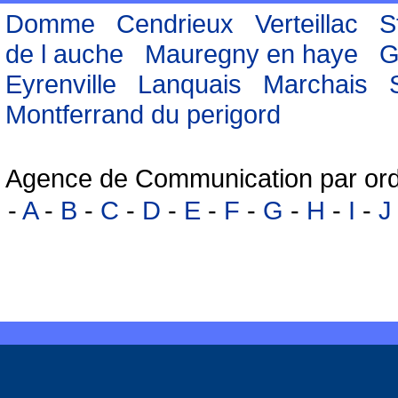
Domme
Cendrieux
Verteillac
S
de l auche
Mauregny en haye
G
Eyrenville
Lanquais
Marchais
Montferrand du perigord
Agence de Communication par ord
-
A
-
B
-
C
-
D
-
E
-
F
-
G
-
H
-
I
-
J