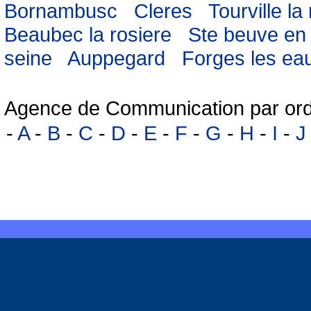
Bornambusc
Cleres
Tourville la 
Beaubec la rosiere
Ste beuve en 
seine
Auppegard
Forges les ea
Agence de Communication par ord
-
A
-
B
-
C
-
D
-
E
-
F
-
G
-
H
-
I
-
J