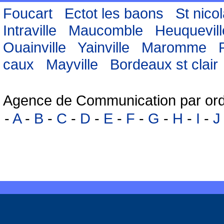
Foucart
Ectot les baons
St nico
Intraville
Maucomble
Heuquevill
Ouainville
Yainville
Maromme
caux
Mayville
Bordeaux st clair
Agence de Communication par ord
-
A
-
B
-
C
-
D
-
E
-
F
-
G
-
H
-
I
-
J