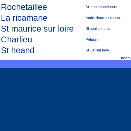
Rochetaillee
St jean bonnefonds
La ricamarie
Andrezieux boutheon
St maurice sur loire
St paul en jarez
Charlieu
Pelussin
St heand
St just sur loire
Inscr