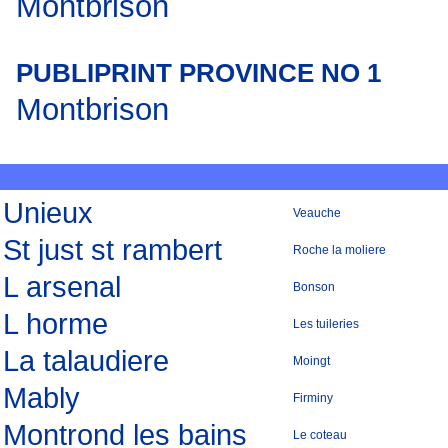
Montbrison
PUBLIPRINT PROVINCE NO 1
Montbrison
Unieux
Veauche
St just st rambert
Roche la moliere
L arsenal
Bonson
L horme
Les tuileries
La talaudiere
Moingt
Mably
Firminy
Montrond les bains
Le coteau