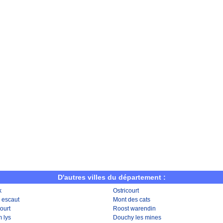
D'autres villes du département :
k
Ostricourt
 escaut
Mont des cats
ourt
Roost warendin
 lys
Douchy les mines