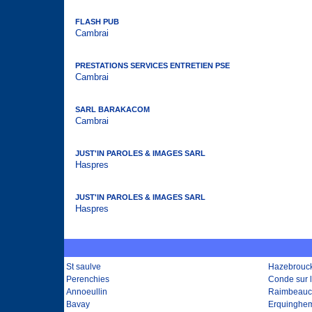
FLASH PUB
Cambrai
PRESTATIONS SERVICES ENTRETIEN PSE
Cambrai
SARL BARAKACOM
Cambrai
JUST'IN PAROLES & IMAGES SARL
Haspres
JUST'IN PAROLES & IMAGES SARL
Haspres
St saulve
Hazebrouc
Perenchies
Conde sur l
Annoeullin
Raimbeauc
Bavay
Erquinghem