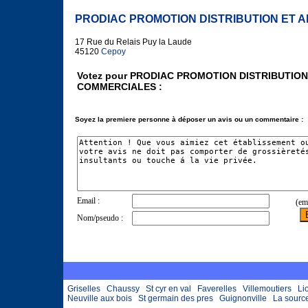
PRODIAC PROMOTION DISTRIBUTION ET 
17 Rue du Relais Puy la Laude
45120
Cepoy
Votez pour PRODIAC PROMOTION DISTRIBUTION
COMMERCIALES :
Soyez la premiere personne à déposer un avis ou un commentaire :
Griselles
Chaussy
St cyr en val
Faverelles
Villemoutiers
Li
Neuville aux bois
St germain des pres
Guignonville
La sourc