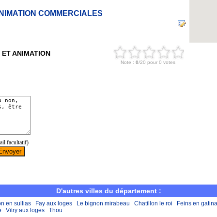
ANIMATION COMMERCIALES
 ET ANIMATION
D'autres villes du département :
on en sullias
Fay aux loges
Le bignon mirabeau
Chatillon le roi
Feins en gatina
e
Vitry aux loges
Thou