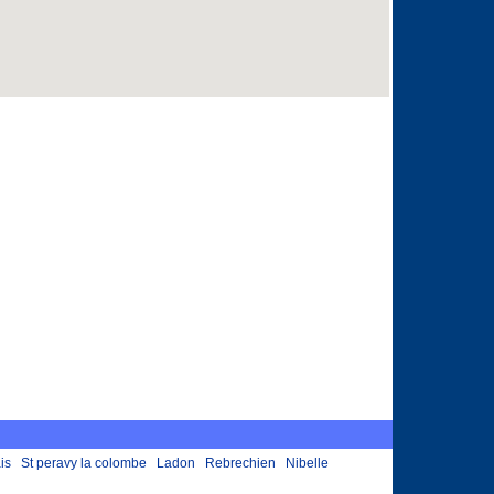
is
St peravy la colombe
Ladon
Rebrechien
Nibelle