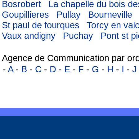
Bosrobert
La chapelle du bois de
Goupillieres
Pullay
Bourneville
St paul de fourques
Torcy en valo
Vaux andigny
Puchay
Pont st pi
Agence de Communication par ord
-
A
-
B
-
C
-
D
-
E
-
F
-
G
-
H
-
I
-
J