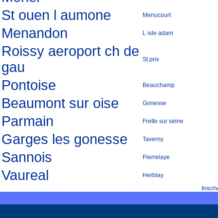
St ouen l aumone
Menucourt
Menandon
L isle adam
Roissy aeroport ch de
St prix
gau
Pontoise
Beauchamp
Beaumont sur oise
Gonesse
Parmain
Frette sur seine
Garges les gonesse
Taverny
Sannois
Pierrelaye
Vaureal
Herblay
Inscr