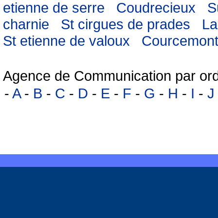
etienne de serre
Coudrecieux
S
charnie
St cirgues de prades
La
St etienne de valoux
Courcemon
Agence de Communication par ord
-
A
-
B
-
C
-
D
-
E
-
F
-
G
-
H
-
I
-
J