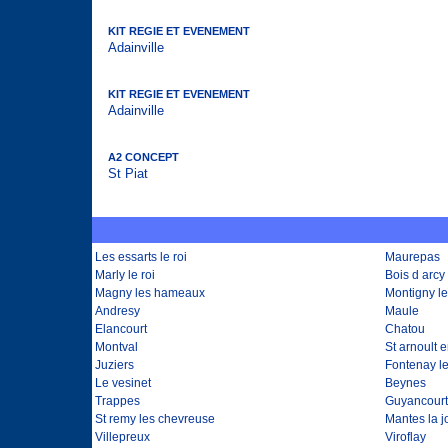
KIT REGIE ET EVENEMENT
Adainville
KIT REGIE ET EVENEMENT
Adainville
A2 CONCEPT
St Piat
Les essarts le roi
Maurepas
Marly le roi
Bois d arcy
Magny les hameaux
Montigny l
Andresy
Maule
Elancourt
Chatou
Montval
St arnoult 
Juziers
Fontenay le
Le vesinet
Beynes
Trappes
Guyancourt
St remy les chevreuse
Mantes la j
Villepreux
Viroflay