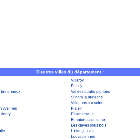
D'autres villes du département :
Villaroy
Poissy
e bretonneux
Val des quatre pignons
St nom la breteche
Villennes sur seine
en yvelines
Plaisir
 fleury
Elisabethville
Bonnieres sur seine
Les clayes sous bois
olie
L etang la ville
Louveciennes