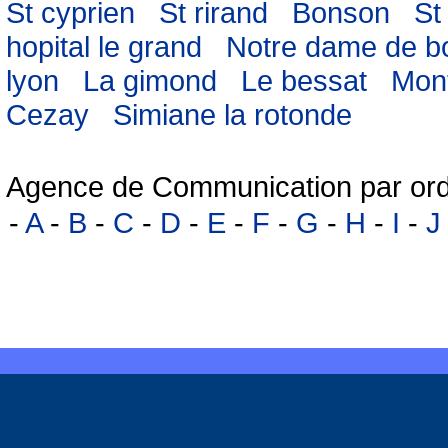
St cyprien
St rirand
Bonson
St
hopital le grand
Notre dame de bo
lyon
La gimond
Le bessat
Mon
Cezay
Simiane la rotonde
Agence de Communication par ord
-
A
-
B
-
C
-
D
-
E
-
F
-
G
-
H
-
I
-
J