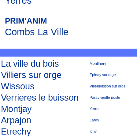
Yerres
PRIM'ANIM
Combs La Ville
La ville du bois
Montlhery
Villiers sur orge
Epinay sur orge
Wissous
Villemoisson sur orge
Verrieres le buisson
Paray vieille poste
Montjay
Yerres
Arpajon
Lardy
Etrechy
Igny