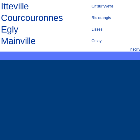
Itteville
Gif sur yvette
Courcouronnes
Ris orangis
Egly
Lisses
Mainville
Orsay
Inscr