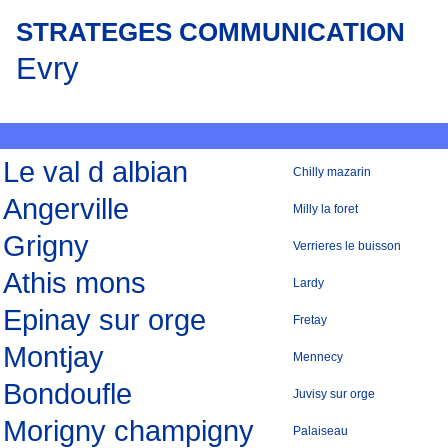
STRATEGES COMMUNICATION
Evry
Le val d albian
Chilly mazarin
Angerville
Milly la foret
Grigny
Verrieres le buisson
Athis mons
Lardy
Epinay sur orge
Fretay
Montjay
Mennecy
Bondoufle
Juvisy sur orge
Morigny champigny
Palaiseau