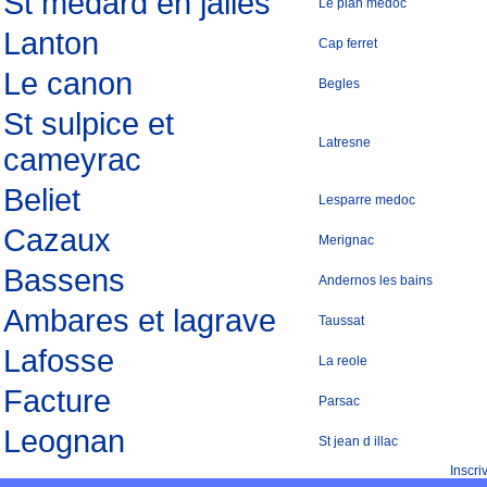
St medard en jalles
Le pian medoc
Lanton
Cap ferret
Le canon
Begles
St sulpice et
Latresne
cameyrac
Beliet
Lesparre medoc
Cazaux
Merignac
Bassens
Andernos les bains
Ambares et lagrave
Taussat
Lafosse
La reole
Facture
Parsac
Leognan
St jean d illac
Inscr