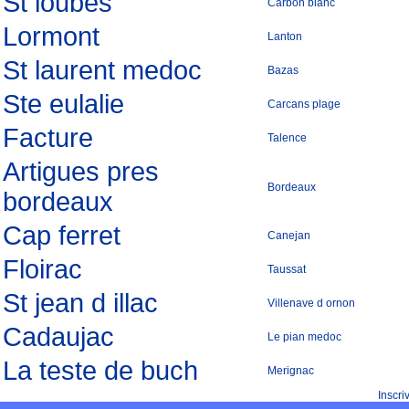
St loubes
Carbon blanc
Lormont
Lanton
St laurent medoc
Bazas
Ste eulalie
Carcans plage
Facture
Talence
Artigues pres
Bordeaux
bordeaux
Cap ferret
Canejan
Floirac
Taussat
St jean d illac
Villenave d ornon
Cadaujac
Le pian medoc
La teste de buch
Merignac
Inscr