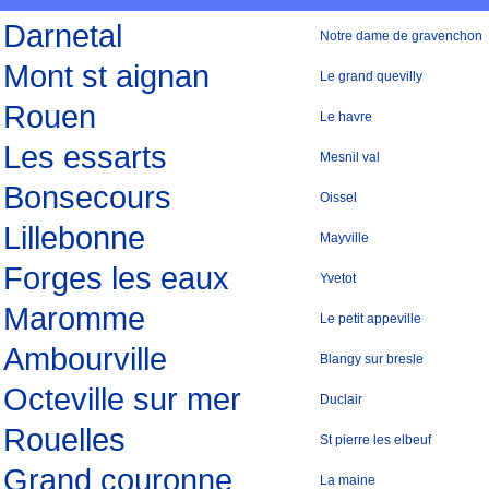
Darnetal
Notre dame de gravenchon
Mont st aignan
Le grand quevilly
Rouen
Le havre
Les essarts
Mesnil val
Bonsecours
Oissel
Lillebonne
Mayville
Forges les eaux
Yvetot
Maromme
Le petit appeville
Ambourville
Blangy sur bresle
Octeville sur mer
Duclair
Rouelles
St pierre les elbeuf
Grand couronne
La maine