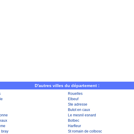
D'autres villes du département :
s
Rouelles
le
Elbeuf
Ste adresse
Butot en caux
ronne
Le mesnil esnard
 eaux
Bolbec
aume
Harfleur
 bray
St romain de colbosc