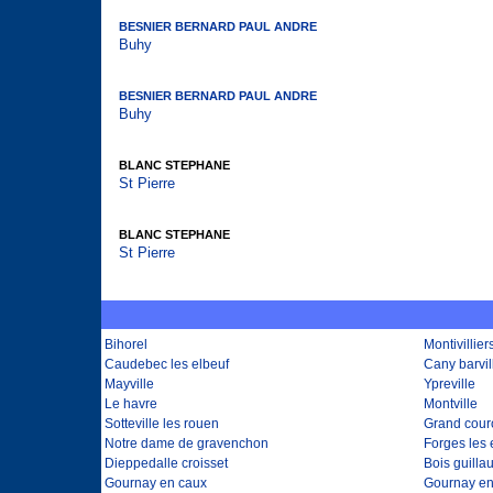
BESNIER BERNARD PAUL ANDRE
Buhy
BESNIER BERNARD PAUL ANDRE
Buhy
BLANC STEPHANE
St Pierre
BLANC STEPHANE
St Pierre
Bihorel
Montivillier
Caudebec les elbeuf
Cany barvil
Mayville
Ypreville
Le havre
Montville
Sotteville les rouen
Grand cou
Notre dame de gravenchon
Forges les
Dieppedalle croisset
Bois guill
Gournay en caux
Gournay en