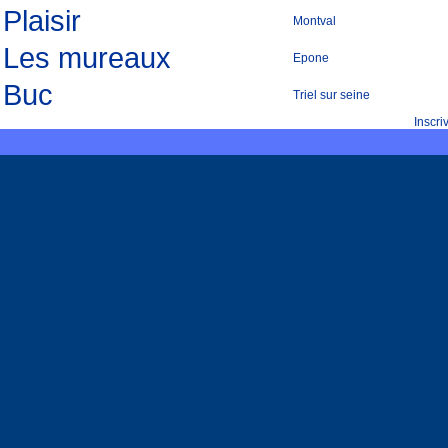
Plaisir
Montval
Les mureaux
Epone
Buc
Triel sur seine
Inscr