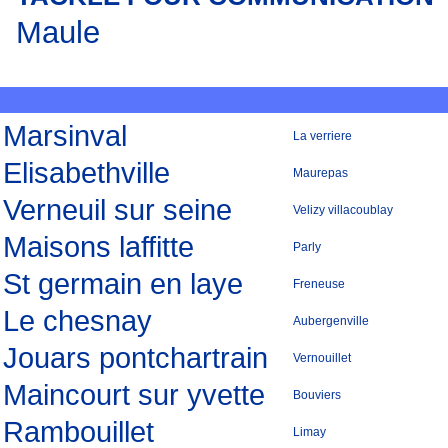
Maule
Marsinval
La verriere
Elisabethville
Maurepas
Verneuil sur seine
Velizy villacoublay
Maisons laffitte
Parly
St germain en laye
Freneuse
Le chesnay
Aubergenville
Jouars pontchartrain
Vernouillet
Maincourt sur yvette
Bouviers
Rambouillet
Limay