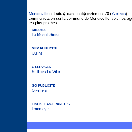
Mondreville
est situ� dans le d�partement 78 (
Yvelines
). 
communication sur la commune de Mondreville, voici les a
les plus proches :
DINAMIA
Le Mesnil Simon
GEM PUBLICITE
Oulins
C SERVICES
St Illiers La Ville
GO PUBLICITE
Orvilliers
FINCK JEAN-FRANCOIS
Lommoye