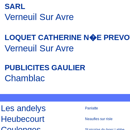
SARL
Verneuil Sur Avre
LOQUET CATHERINE N�E PREVO
Verneuil Sur Avre
PUBLICITES GAULIER
Chamblac
Les andelys
Panlatte
Heubecourt
Neaufles sur risle
Coulonges
St nicolas du bosc l abbe