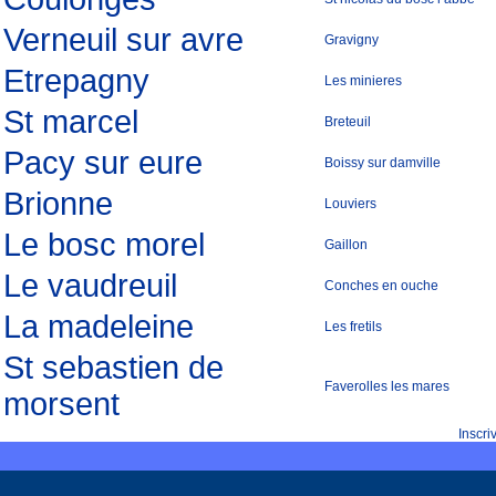
Verneuil sur avre
Gravigny
Etrepagny
Les minieres
St marcel
Breteuil
Pacy sur eure
Boissy sur damville
Brionne
Louviers
Le bosc morel
Gaillon
Le vaudreuil
Conches en ouche
La madeleine
Les fretils
St sebastien de
Faverolles les mares
morsent
Inscr