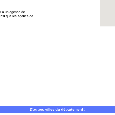
l y a un agence de
insi que les agence de
D'autres villes du département :