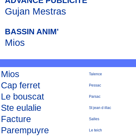
ADVANCE PUBLICITE
Gujan Mestras
BASSIN ANIM'
Mios
Mios
Talence
Cap ferret
Pessac
Le bouscat
Parsac
Ste eulalie
St jean d illac
Facture
Salles
Parempuyre
Le teich