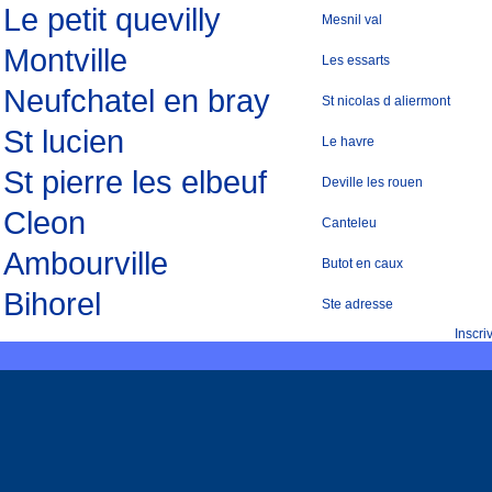
Le petit quevilly
Mesnil val
Montville
Les essarts
Neufchatel en bray
St nicolas d aliermont
St lucien
Le havre
St pierre les elbeuf
Deville les rouen
Cleon
Canteleu
Ambourville
Butot en caux
Bihorel
Ste adresse
Inscr