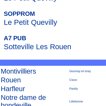
SOPPROM
Le Petit Quevilly
A7 PUB
Sotteville Les Rouen
Montivilliers
Gournay en bray
Rouen
Cleon
Harfleur
Pavilly
Notre dame de
Lillebonne
bondeville