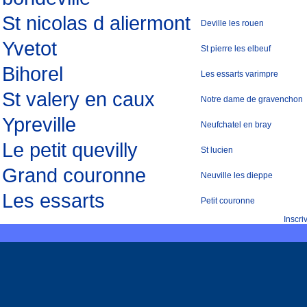
St nicolas d aliermont
Deville les rouen
Yvetot
St pierre les elbeuf
Bihorel
Les essarts varimpre
St valery en caux
Notre dame de gravenchon
Ypreville
Neufchatel en bray
Le petit quevilly
St lucien
Grand couronne
Neuville les dieppe
Les essarts
Petit couronne
Inscr