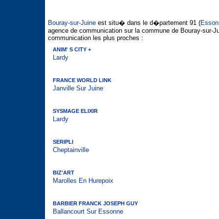
Bouray-sur-Juine
est situ� dans le d�partement 91 (
Esson
agence de communication sur la commune de Bouray-sur-Jui
communication les plus proches :
ANIM' S CITY +
Lardy
FRANCE WORLD LINK
Janville Sur Juine
SYSMAGE ELIXIR
Lardy
SERIPLI
Cheptainville
BIZ'ART
Marolles En Hurepoix
BARBIER FRANCK JOSEPH GUY
Ballancourt Sur Essonne