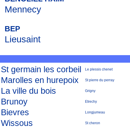
Mennecy
BEP
Lieusaint
St germain les corbeil
Le plessis chenet
Marolles en hurepoix
St pierre du perray
La ville du bois
Grigny
Brunoy
Etrechy
Bievres
Longjumeau
Wissous
St cheron