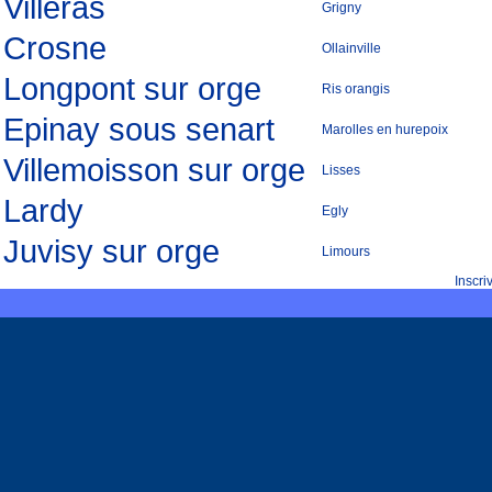
Villeras
Grigny
Crosne
Ollainville
Longpont sur orge
Ris orangis
Epinay sous senart
Marolles en hurepoix
Villemoisson sur orge
Lisses
Lardy
Egly
Juvisy sur orge
Limours
Inscr