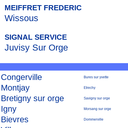
MEIFFRET FREDERIC
Wissous
SIGNAL SERVICE
Juvisy Sur Orge
Congerville
Bures sur yvette
Montjay
Etrechy
Bretigny sur orge
Savigny sur orge
Igny
Morsang sur orge
Bievres
Dommerville