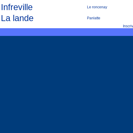
Infreville
Le roncenay
La lande
Panlatte
Inscr