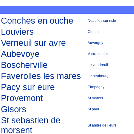
Conches en ouche
Neaufles sur risle
Louviers
Creton
Verneuil sur avre
Auvergny
Aubevoye
Vaux sur risle
Boscherville
Le vaudreuil
Faverolles les mares
Le neubourg
Pacy sur eure
Etrepagny
Provemont
St marcel
Gisors
St paer
St sebastien de
St andre de l eure
morsent