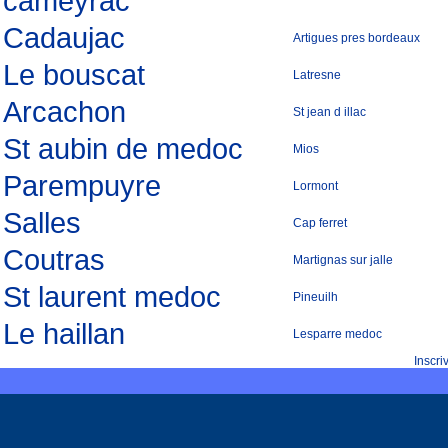
cameyrac
Cadaujac
Artigues pres bordeaux
Le bouscat
Latresne
Arcachon
St jean d illac
St aubin de medoc
Mios
Parempuyre
Lormont
Salles
Cap ferret
Coutras
Martignas sur jalle
St laurent medoc
Pineuilh
Le haillan
Lesparre medoc
Inscr