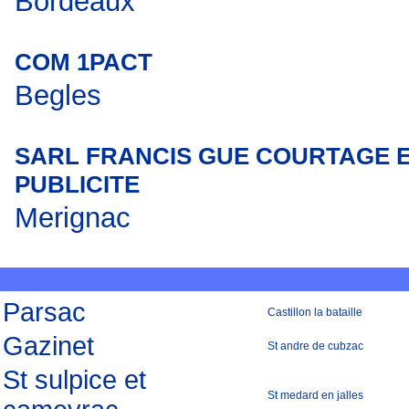
Bordeaux
COM 1PACT
Begles
SARL FRANCIS GUE COURTAGE 
PUBLICITE
Merignac
Parsac
Castillon la bataille
Gazinet
St andre de cubzac
St sulpice et
St medard en jalles