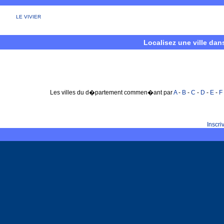
LE VIVIER
Localisez une ville dan
Les villes du d�partement commen�ant par
A
-
B
-
C
-
D
-
E
-
F
Inscr