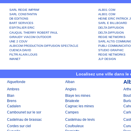
SARL REGIE IMPRIM'
ALB01 COM
SARL CONSTANTIN
ALB01 COM
DB EDITIONS
HEINE ERIC PATRICK 
BART SERVICES
SARL E BILLBOARD
ESPITALIER ERIC
DELTA DIFFUSION
CAUQUIL THIERRY ROBERT PAUL
DELTA DIFFUSION
GIRAUDY VIACOM OUTDOOR
REGIE NETWORKS
UNE 2 COUV
SARL ALTIS COMMUNI
ALBICOM PRODUCTION DIFFUSION SPECTACLE
PUBLI COMMUNICATIO
CUENCA DAVID
STUDIO GRAPHIC
FILTRI ALAIN LOUIS
REGIE NETWORKS
IMANET
JLP DESIGN
Localisez une ville dans le
Alb
Aiguefonde
Alban
Ambres
Angles
Arth
Blan
Blaye les mines
Bout
Brens
Briatexte
Burl
Cadalen
Cagnac les mines
Cahu
Cambounet sur le sor
Campes
Carl
Castelnau de brassac
Castelnau de levis
Cast
Cordes sur ciel
Coufouleux
Cun