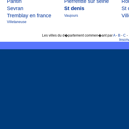
Pantin
Pierrefitte sur seine
Rom
Sevran
St denis
St
Tremblay en france
Vi
Vaujours
Villetaneuse
Les villes du d�partement commen�ant par
A
-
B
-
C
-
Inscr