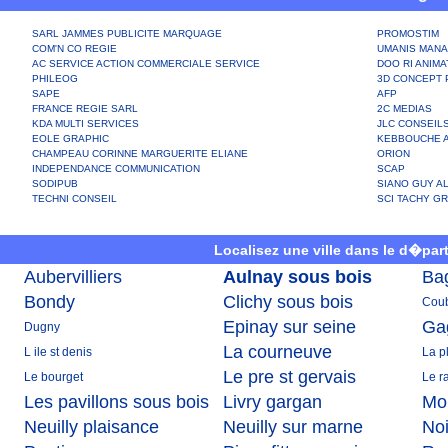
SARL JAMMES PUBLICITE MARQUAGE
PROMOSTIM
COM'N CO REGIE
UMANIS MANA
AC SERVICE ACTION COMMERCIALE SERVICE
DOO RI ANIMA
PHILEOG
3D CONCEPT 
SAPE
AFP
FRANCE REGIE SARL
2C MEDIAS
KDA MULTI SERVICES
JLC CONSEIL
EOLE GRAPHIC
KEBBOUCHE A
CHAMPEAU CORINNE MARGUERITE ELIANE
ORION
INDEPENDANCE COMMUNICATION
SCAP
SODIPUB
SIANO GUY A
TECHNI CONSEIL
SCI TACHY G
Localisez une ville dans le d�par
Aubervilliers
Aulnay sous bois
Ba
Bondy
Clichy sous bois
Cou
Epinay sur seine
Ga
Dugny
La courneuve
L ile st denis
La p
Le pre st gervais
Le bourget
Le r
Les pavillons sous bois
Livry gargan
Mo
Neuilly plaisance
Neuilly sur marne
Noi